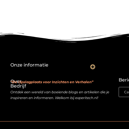
Onze informatie
Backlink kopen: investeren in digitale geloofwaardigheid of risico nemen?
Je website als verdienmodel: van hobby naar echte inkomstenbron
Beri
Over
“De Opslagplaats voor Inzichten en Verhalen”
Bedrijf
Ontdek een wereld van boeiende blogs en artikelen die je
inspireren en informeren. Welkom bij experitech.nl!