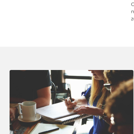
O
n
z