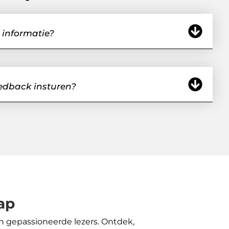
 informatie?
eedback insturen?
ap
n gepassioneerde lezers. Ontdek,