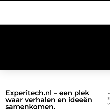
Experitech.nl – een plek
D
waar verhalen en ideeën
z
v
samenkomen.