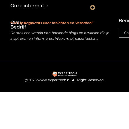
Onze informatie
Backlink kopen: investeren in digitale geloofwaardigheid of risico nemen?
Je website als verdienmodel: van hobby naar echte inkomstenbron
Beri
Over
“De Opslagplaats voor Inzichten en Verhalen”
Bedrijf
Ontdek een wereld van boeiende blogs en artikelen die je
inspireren en informeren. Welkom bij experitech.nl!
@2025 www.experitech.nl. All Right Reserved.