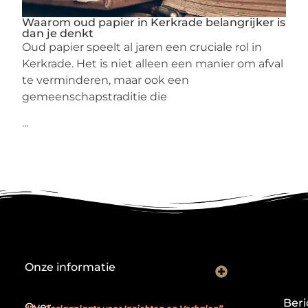
Waarom oud papier in Kerkrade belangrijker is
dan je denkt
Oud papier speelt al jaren een cruciale rol in
Kerkrade. Het is niet alleen een manier om afval
te verminderen, maar ook een
gemeenschapstraditie die
...
Onze informatie
Backlink kopen: investeren in digitale geloofwaardigheid of risico nemen?
Je website als verdienmodel: van hobby naar echte inkomstenbron
Beri
Over