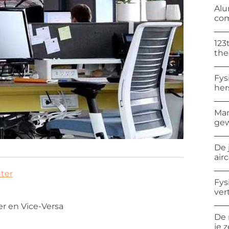
Alu
com
123
the
Fys
her
Man
gew
De 
air
ter
Fys
ver
r en Vice-Versa
De 
je 