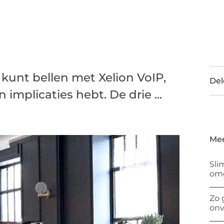
 kunt bellen met Xelion VoIP,
Del
 implicaties hebt. De drie ...
Mee
Sli
om
Zo 
onv