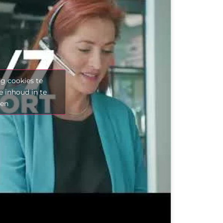
g cookies te
e inhoud in te
len