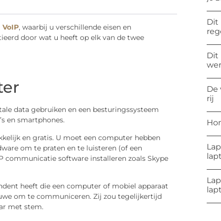
Dit
n VoIP
, waarbij u verschillende eisen en
reg
ieerd door wat u heeft op elk van de twee
Dit
wer
ter
De 
rij
itale data gebruiken en een besturingssysteem
c’s en smartphones.
Hon
kkelijk en gratis. U moet een computer hebben
Lap
dware om te praten en te luisteren (of een
lap
IP communicatie software installeren zoals Skype
Lap
ndent heeft die een computer of mobiel apparaat
lap
 uwe om te communiceren. Zij zou tegelijkertijd
ar met stem.