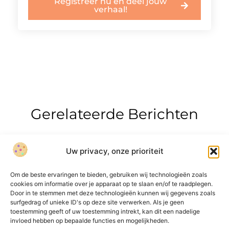
Registreer nu en deel jouw
verhaal!
Gerelateerde Berichten
Uw privacy, onze prioriteit
Om de beste ervaringen te bieden, gebruiken wij technologieën zoals
cookies om informatie over je apparaat op te slaan en/of te raadplegen.
Door in te stemmen met deze technologieën kunnen wij gegevens zoals
surfgedrag of unieke ID's op deze site verwerken. Als je geen
Onze informatie
toestemming geeft of uw toestemming intrekt, kan dit een nadelige
invloed hebben op bepaalde functies en mogelijkheden.
Over Bedrijf