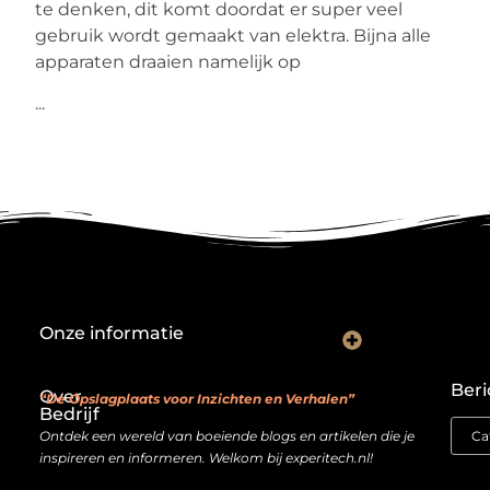
te denken, dit komt doordat er super veel
gebruik wordt gemaakt van elektra. Bijna alle
apparaten draaien namelijk op
...
Onze informatie
Backlink kopen: investeren in digitale geloofwaardigheid of risico nemen?
Je website als verdienmodel: van hobby naar echte inkomstenbron
Beri
Over
“De Opslagplaats voor Inzichten en Verhalen”
Bedrijf
Ontdek een wereld van boeiende blogs en artikelen die je
inspireren en informeren. Welkom bij experitech.nl!