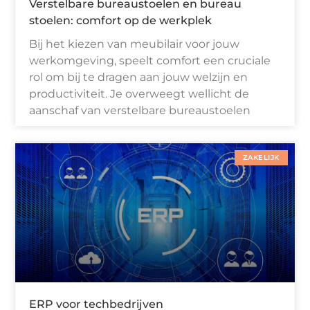
Verstelbare bureaustoelen en bureau
stoelen: comfort op de werkplek
Bij het kiezen van meubilair voor jouw
werkomgeving, speelt comfort een cruciale
rol om bij te dragen aan jouw welzijn en
productiviteit. Je overweegt wellicht de
aanschaf van verstelbare bureaustoelen
ZAKELIJK
ERP voor techbedrijven