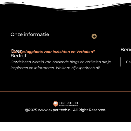
Onze informatie
Backlink kopen: investeren in digitale geloofwaardigheid of risico nemen?
Je website als verdienmodel: van hobby naar echte inkomstenbron
Beri
Over
“De Opslagplaats voor Inzichten en Verhalen”
Bedrijf
Ontdek een wereld van boeiende blogs en artikelen die je
inspireren en informeren. Welkom bij experitech.nl!
@2025 www.experitech.nl. All Right Reserved.