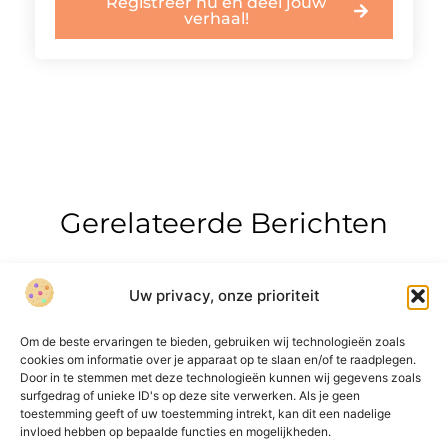
Registreer nu en deel jouw
verhaal!
Gerelateerde Berichten
Uw privacy, onze prioriteit
Om de beste ervaringen te bieden, gebruiken wij technologieën zoals
cookies om informatie over je apparaat op te slaan en/of te raadplegen.
Door in te stemmen met deze technologieën kunnen wij gegevens zoals
surfgedrag of unieke ID's op deze site verwerken. Als je geen
Onze informatie
toestemming geeft of uw toestemming intrekt, kan dit een nadelige
invloed hebben op bepaalde functies en mogelijkheden.
Over Bedrijf