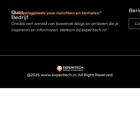
Backlink kopen: investeren in digitale geloofwaardigheid of risico nemen?
Je website als verdienmodel: van hobby naar echte inkomstenbron
Beri
Over
“De Opslagplaats voor Inzichten en Verhalen”
Bedrijf
Ontdek een wereld van boeiende blogs en artikelen die je
inspireren en informeren. Welkom bij experitech.nl!
@2025 www.experitech.nl. All Right Reserved.