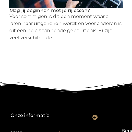
Mag jij beginnen met je rijlessen?
Voor sommigen is dit een moment waar al
jaren naar uitgekeken wordt en voor anderen is
dit een hele spannende gebeurtenis. Er zijn
veel verschillende
...
Onze informatie
Backlink kopen: investeren in digitale geloofwaardigheid of risico nemen?
Je website als verdienmodel: van hobby naar echte inkomstenbron
Beri