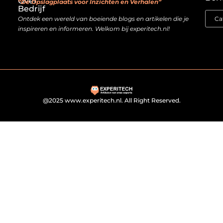
Over
“De Opslagplaats voor Inzichten en Verhalen”
Bedrijf
Ontdek een wereld van boeiende blogs en artikelen die je
inspireren en informeren. Welkom bij experitech.nl!
@2025 www.experitech.nl. All Right Reserved.