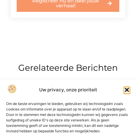
Registreer nu en deel jouw
verhaal!
Gerelateerde Berichten
Uw privacy, onze prioriteit
Om de beste ervaringen te bieden, gebruiken wij technologieën zoals
cookies om informatie over je apparaat op te slaan en/of te raadplegen.
Door in te stemmen met deze technologieën kunnen wij gegevens zoals
surfgedrag of unieke ID's op deze site verwerken. Als je geen
Onze informatie
toestemming geeft of uw toestemming intrekt, kan dit een nadelige
invloed hebben op bepaalde functies en mogelijkheden.
Over Bedrijf