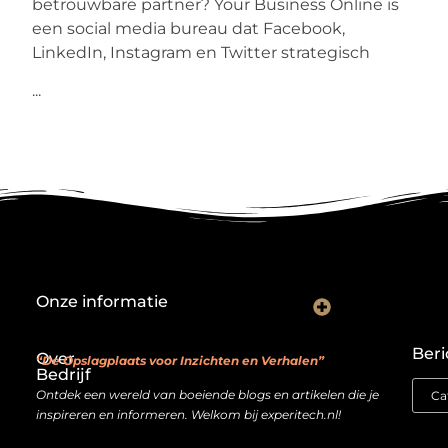
betrouwbare partner? Your Business Online is
een social media bureau dat Facebook,
LinkedIn, Instagram en Twitter strategisch
...
Onze informatie
Backlink kopen: investeren in digitale geloofwaardigheid of risico nemen?
Je website als verdienmodel: van hobby naar echte inkomstenbron
Beri
Over
“De Opslagplaats voor Inzichten en Verhalen”
Bedrijf
Ontdek een wereld van boeiende blogs en artikelen die je
inspireren en informeren. Welkom bij experitech.nl!