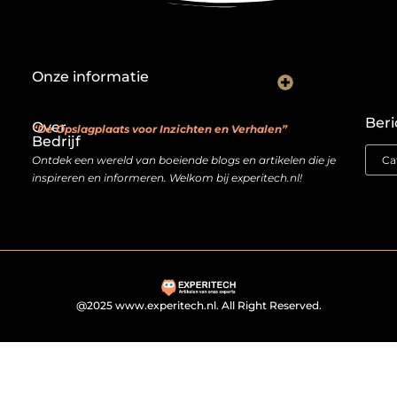
Onze informatie
Backlink kopen: investeren in digitale geloofwaardigheid of risico nemen?
Je website als verdienmodel: van hobby naar echte inkomstenbron
Beri
Over
“De Opslagplaats voor Inzichten en Verhalen”
Bedrijf
Ontdek een wereld van boeiende blogs en artikelen die je
inspireren en informeren. Welkom bij experitech.nl!
@2025 www.experitech.nl. All Right Reserved.