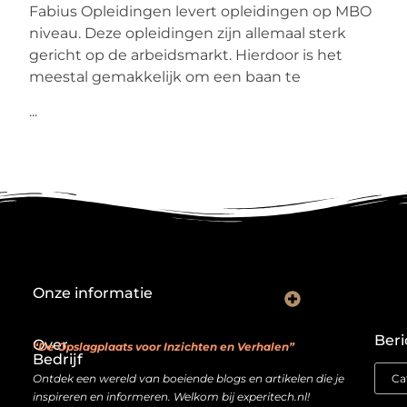
Fabius Opleidingen levert opleidingen op MBO
niveau. Deze opleidingen zijn allemaal sterk
gericht op de arbeidsmarkt. Hierdoor is het
meestal gemakkelijk om een baan te
...
Onze informatie
Backlink kopen: investeren in digitale geloofwaardigheid of risico nemen?
Je website als verdienmodel: van hobby naar echte inkomstenbron
Beri
Over
“De Opslagplaats voor Inzichten en Verhalen”
Bedrijf
Ontdek een wereld van boeiende blogs en artikelen die je
inspireren en informeren. Welkom bij experitech.nl!