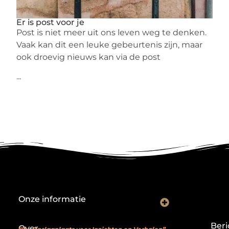
Er is post voor je
Post is niet meer uit ons leven weg te denken.
Vaak kan dit een leuke gebeurtenis zijn, maar
ook droevig nieuws kan via de post
...
Onze informatie
Backlink kopen: investeren in digitale geloofwaardigheid of risico nemen?
Je website als verdienmodel: van hobby naar echte inkomstenbron
Beri
Over