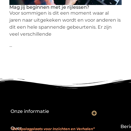
Mag jij beginnen met je rijlessen?
Voor sommigen is dit een moment waar al
jaren naar uitgekeken wordt en voor anderen is
dit een hele spannende gebeurtenis. Er zijn
veel verschillende
...
Onze informatie
Backlink kopen: investeren in digitale geloofwaardigheid of risico nemen?
Je website als verdienmodel: van hobby naar echte inkomstenbron
Beri
Over
“De Opslagplaats voor Inzichten en Verhalen”