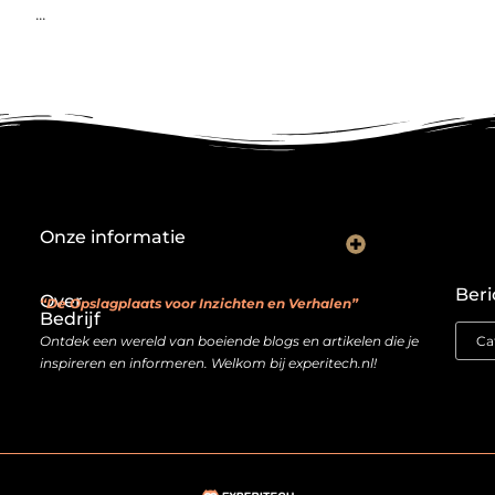
...
Onze informatie
Backlink kopen: investeren in digitale geloofwaardigheid of risico nemen?
Je website als verdienmodel: van hobby naar echte inkomstenbron
Beri
Over
“De Opslagplaats voor Inzichten en Verhalen”
Bedrijf
Ontdek een wereld van boeiende blogs en artikelen die je
inspireren en informeren. Welkom bij experitech.nl!