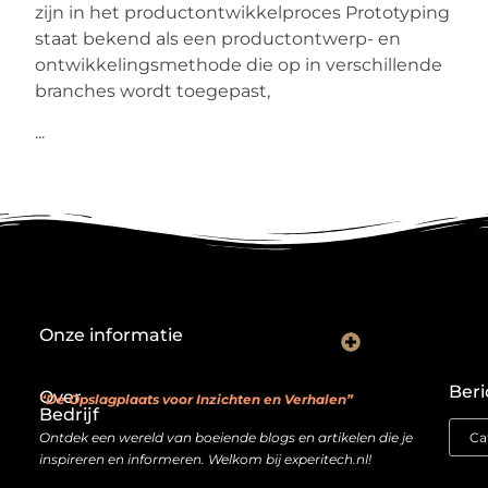
zijn in het productontwikkelproces Prototyping
staat bekend als een productontwerp- en
ontwikkelingsmethode die op in verschillende
branches wordt toegepast,
...
Onze informatie
Backlink kopen: investeren in digitale geloofwaardigheid of risico nemen?
Je website als verdienmodel: van hobby naar echte inkomstenbron
Beri
Over
“De Opslagplaats voor Inzichten en Verhalen”
Bedrijf
Ontdek een wereld van boeiende blogs en artikelen die je
inspireren en informeren. Welkom bij experitech.nl!