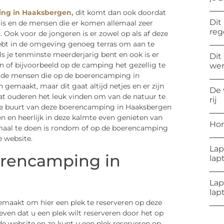
ng in Haaksbergen,
dit komt dan ook doordat
Dit
 is en de mensen die er komen allemaal zeer
reg
g. Ook voor de jongeren is er zowel op als af deze
bt in de omgeving genoeg terras om aan te
ls je tenminste meerderjarig bent en ook is er
Dit
 of bijvoorbeeld op de camping het gezellig te
wer
n de mensen die op de boerencamping in
gemaakt, maar dit gaat altijd netjes en er zijn
De 
dat ouderen het leuk vinden om van de natuur te
rij
 de buurt van deze boerencamping in Haaksbergen
en en heerlijk in deze kalmte even genieten van
Hon
lemaal te doen is rondom of op de boerencamping
e website.
Lap
erencamping in
lap
Lap
lap
emaakt om hier een plek te reserveren op deze
en dat u een plek wilt reserveren door het op
e website en zo kunt u een plek reserveren op