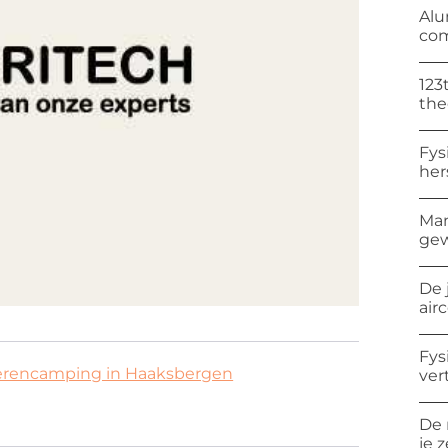
Alu
com
123
the
Fys
her
Man
gew
De 
air
Fys
oerencamping in Haaksbergen
ver
De 
je 