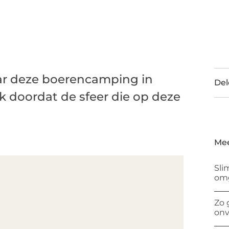
r deze boerencamping in
Del
 doordat de sfeer die op deze
Mee
Sli
om
Zo 
onv