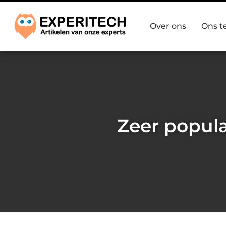
Over ons
Ons 
Zeer popul