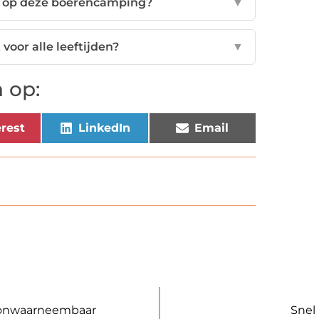
en op deze boerencamping?
▼
voor alle leeftijden?
▼
 op:
rest
LinkedIn
Email
s onwaarneembaar
Snel