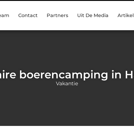
team
Contact
Partners
Uit De Media
Artike
aire boerencamping in 
Vakantie