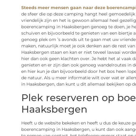
Steeds meer mensen gaan naar deze boerencampi
de sfeer die op deze camping hangt heel gemoedelijk
vriendelijk zijn en het is gewoon allemaal heel gezelli
boerencamping in Haaksbergen genoeg te doen, je he
schuiven en bijvoorbeeld te genieten van een biertje a
genoeg plek om ’s avonds uit te gaan met uw vrienden
maken, natuurlijk moet je ook denken aan de rest va
Haaksbergen staan en kan er niet teveel lawaai worden 
hier dan ook geen klachten over. Je hebt het al vaak 
genieten en er zijn dan ook genoeg wandelroutes in
en hier kun je dan bijvoorbeeld door het bos heen lop
de natuur. Als u meer informatie wilt over wat er al
in Haaksbergen, dan kunt u dit allemaal bekijken op d
Plek reserveren op bo
Haaksbergen
Heeft u de website bekeken en heeft u dus de keuze g
boerencamping in Haaksbergen, u kunt dan ook aangev
te nemen van contact, het telefoonnummer staat op d