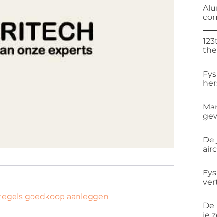
Alu
com
123
the
Fys
her
Man
gew
De 
air
Fys
ver
rtegels goedkoop aanleggen
De 
je 