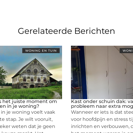
Gerelateerde Berichten
WONING EN TUIN
WONI
s het juiste moment om
Kast onder schuin dak: v
ren in je woning?
probleem naar extra mog
 in je woning voelt vaak
Wanneer er iets is dat ste
e stap. Je wilt vooruit,
voor hoofdpijn en stress t
eker weten dat je geen
inrichten en verbouwen, d