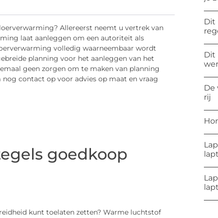
Dit
vloerverwarming? Allereerst neemt u vertrek van
reg
warming laat aanleggen om een autoriteit als
 vloerverwarming volledig waarneembaar wordt
Dit
tgebreide planning voor het aanleggen van het
wer
helemaal geen zorgen om te maken van planning
 nog contact op voor advies op maat en vraag
De 
rij
Hon
Lap
tegels goedkoop
lap
Lap
lap
reidheid kunt toelaten zetten? Warme luchtstof