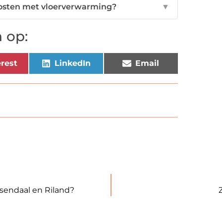
kosten met vloerverwarming?
▼
 op:
rest
LinkedIn
Email
sendaal en Riland?