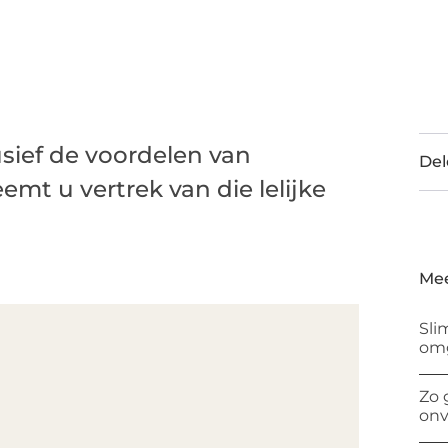
sief de voordelen van
Del
emt u vertrek van die lelijke
Mee
Sli
om
Zo 
onv