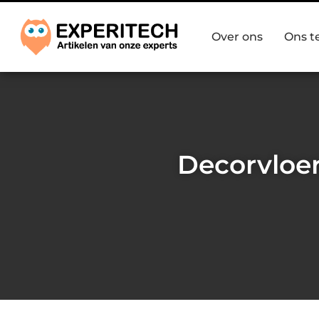
Over ons
Ons 
Decorvloer