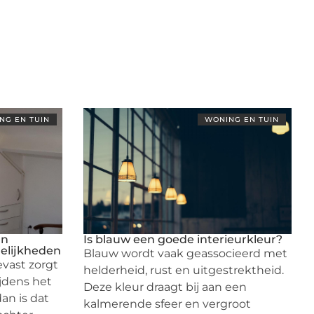
NG EN TUIN
WONING EN TUIN
an
Is blauw een goede interieurkleur?
elijkheden
Blauw wordt vaak geassocieerd met
evast zorgt
helderheid, rust en uitgestrektheid.
ijdens het
Deze kleur draagt bij aan een
an is dat
kalmerende sfeer en vergroot