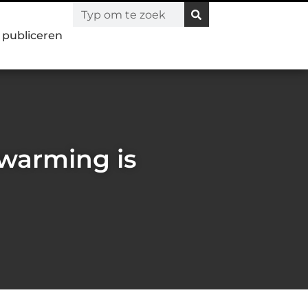
l publiceren
rwarming is