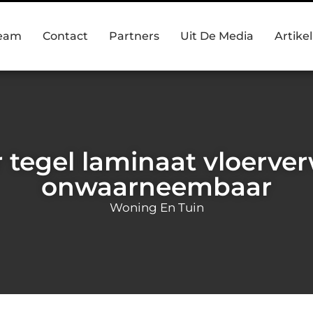
team
Contact
Partners
Uit De Media
Artike
 tegel laminaat vloerve
onwaarneembaar
Woning En Tuin