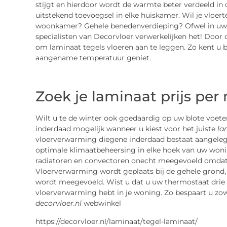
stijgt en hierdoor wordt de warmte beter verdeeld i
uitstekend toevoegsel in elke huiskamer. Wil je vloer
woonkamer? Gehele benedenverdieping? Ofwel in uw 
specialisten van Decorvloer verwerkelijken het! Door 
om laminaat tegels vloeren aan te leggen. Zo kent u 
aangename temperatuur geniet.
Zoek je
laminaat prijs per
Wilt u te de winter ook goedaardig op uw blote voete
inderdaad mogelijk wanneer u kiest voor het juiste
la
vloerverwarming diegene inderdaad bestaat aangeleg
optimale klimaatbeheersing in elke hoek van uw woni
radiatoren en convectoren onecht meegevoeld omdat 
Vloerverwarming wordt geplaats bij de gehele grond
wordt meegevoeld. Wist u dat u uw thermostaat drie 
vloerverwarming hebt in je woning. Zo bespaart u zow
decorvloer.nl
webwinkel
https://decorvloer.nl/laminaat/tegel-laminaat/