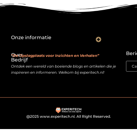
Onze informatie
Backlink kopen: investeren in digitale geloofwaardigheid of risico nemen?
Je website als verdienmodel: van hobby naar echte inkomstenbron
Beri
Over
“De Opslagplaats voor Inzichten en Verhalen”
Bedrijf
Ontdek een wereld van boeiende blogs en artikelen die je
inspireren en informeren. Welkom bij experitech.nl!
@2025 www.experitech.nl. All Right Reserved.