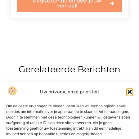
Registreer nu en deel jouw
verhaal!
Gerelateerde Berichten
Uw privacy, onze prioriteit
Om de beste ervaringen te bieden, gebruiken wij technologieën zoals
cookies om informatie over je apparaat op te slaan en/of te raadplegen.
Door in te stemmen met deze technologieën kunnen wij gegevens zoals
surfgedrag of unieke ID's op deze site verwerken. Als je geen
Onze informatie
toestemming geeft of uw toestemming intrekt, kan dit een nadelige
invloed hebben op bepaalde functies en mogelijkheden.
Over Bedrijf