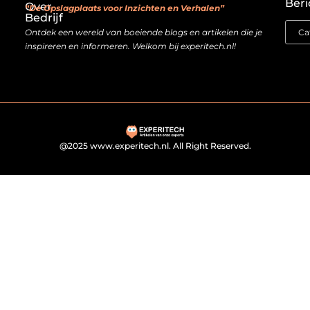
Beri
Over
“De Opslagplaats voor Inzichten en Verhalen”
Bedrijf
Ontdek een wereld van boeiende blogs en artikelen die je
inspireren en informeren. Welkom bij experitech.nl!
@2025 www.experitech.nl. All Right Reserved.