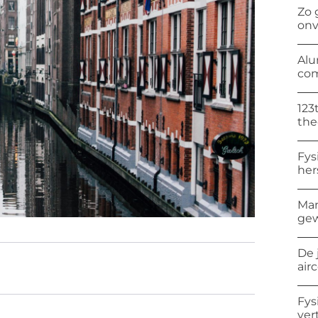
Zo 
onv
Alu
com
123
the
Fys
her
Man
gew
De 
air
Fys
ver