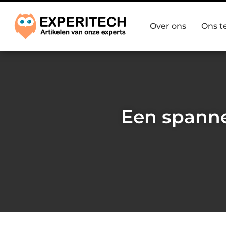
Over ons
Ons 
Een spanne