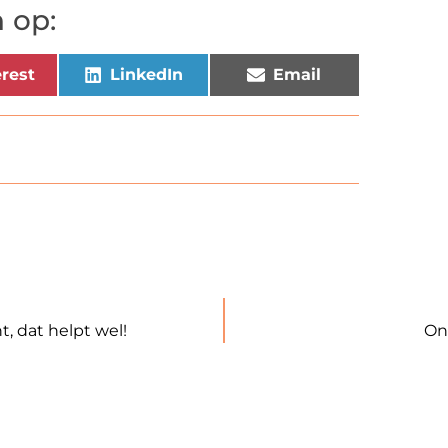
 op:
rest
LinkedIn
Email
, dat helpt wel!
On