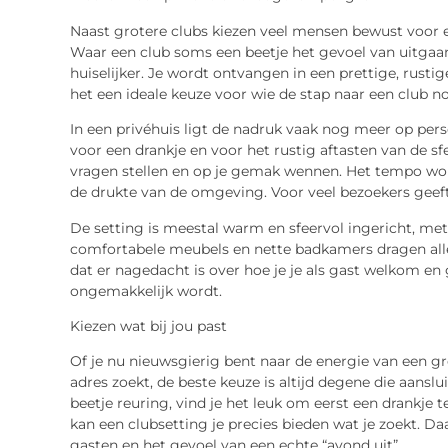
Naast grotere clubs kiezen veel mensen bewust voor ee
Waar een club soms een beetje het gevoel van uitgaan 
huiselijker. Je wordt ontvangen in een prettige, rusti
het een ideale keuze voor wie de stap naar een club no
In een privéhuis ligt de nadruk vaak nog meer op perso
voor een drankje en voor het rustig aftasten van de s
vragen stellen en op je gemak wennen. Het tempo wordt
de drukte van de omgeving. Voor veel bezoekers geeft 
De setting is meestal warm en sfeervol ingericht, met 
comfortabele meubels en nette badkamers dragen alle
dat er nagedacht is over hoe je je als gast welkom en 
ongemakkelijk wordt.
Kiezen wat bij jou past
Of je nu nieuwsgierig bent naar de energie van een gro
adres zoekt, de beste keuze is altijd degene die aanslu
beetje
reuring
, vind je het leuk om eerst een drankje t
kan een clubsetting je precies bieden wat je zoekt. D
gasten en het gevoel van een echte “avond uit”.