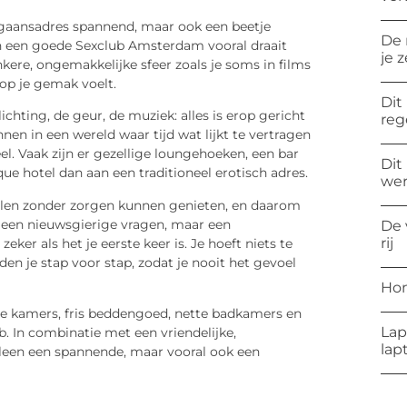
tgaansadres spannend, maar ook een beetje
De 
aan een goede Sexclub Amsterdam vooral draait
je 
re, ongemakkelijke sfeer zoals je soms in films
 op je gemak voelt.
Dit
lichting, de geur, de muziek: alles is erop gericht
reg
nnen in een wereld waar tijd wat lijkt te vertragen
eel. Vaak zijn er gezellige loungehoeken, een bar
Dit
que
hotel dan aan een traditioneel erotisch adres.
wer
 willen zonder zorgen kunnen genieten, en daarom
, geen nieuwsgierige vragen, maar een
De 
rij
eker als het je eerste keer is. Je hoeft niets te
n je stap voor stap, zodat je nooit het gevoel
Hon
ne kamers, fris beddengoed, nette badkamers en
Lap
. In combinatie met een vriendelijke,
lap
lleen een spannende, maar vooral ook een