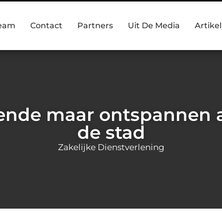
team
Contact
Partners
Uit De Media
Artike
nde maar ontspannen a
de stad
Zakelijke Dienstverlening