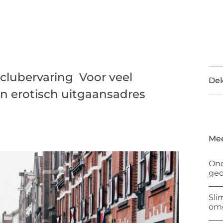
clubervaring Voor veel
Del
n erotisch uitgaansadres
Mee
Ond
geo
Sli
om