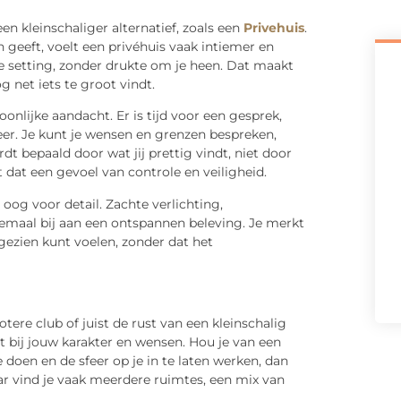
n kleinschaliger alternatief, zoals een
Privehuis
.
geeft, voelt een privéhuis vaak intiemer en
ge setting, zonder drukte om je heen. Dat maakt
g net iets te groot vindt.
onlijke aandacht. Er is tijd voor een gesprek,
feer. Je kunt je wensen en grenzen bespreken,
 bepaald door wat jij prettig vindt, niet door
dat een gevoel van controle en veiligheid.
oog voor detail. Zachte verlichting,
maal bij aan een ontspannen beleving. Je merkt
gezien kunt voelen, zonder dat het
tere club of juist de rust van een kleinschalig
it bij jouw karakter en wensen. Hou je van een
e doen en de sfeer op je in te laten werken, dan
aar vind je vaak meerdere ruimtes, een mix van