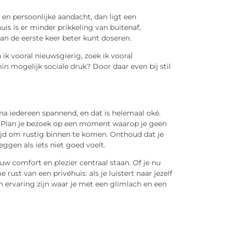
 en persoonlijke aandacht, dan ligt een
huis is er minder prikkeling van buitenaf,
an de eerste keer beter kunt doseren.
n ik vooral nieuwsgierig, zoek ik vooral
in mogelijk sociale druk? Door daar even bij stil
jna iedereen spannend, en dat is helemaal oké.
et. Plan je bezoek op een moment waarop je geen
tijd om rustig binnen te komen. Onthoud dat je
eggen als iets niet goed voelt.
uw comfort en plezier centraal staan. Of je nu
 rust van een privéhuis: als je luistert naar jezelf
n ervaring zijn waar je met een glimlach en een