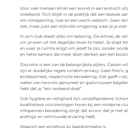
Voor veel mensen klinkt een avond in een erotisch ui
onbekend. Toch blijkt in de praktijk dat een bezoek 
om ontspanning, luxe en een warm welkom. Geen donke
ziet, maar juist een stijlvolle omgeving waar je je snel
In zo’n club draait alles om beleving. De entree, de ver
om je even uit het dagelijks leven te halen. Je stapt bi
en waar je ruimte krijgt om jezelf te zijn, zonder oord
en nette kamers die meer doen denken aan een
bouti
Discretie is een van de belangrijkste pijlers. Gasten
zijn er duidelijke regels rondom privacy. Geen foto’s
professionele, respectvolle benadering. Dat geeft rust, z
weten van tevoren; personeel en gastvrouwen begeleide
hebt dat je “iets verkeerd doet”.
Ook hygiëne en veiligheid zijn vanzelfsprekend. Scho
kwalitatieve voorzieningen horen bij een moderne club
ontspannen benadering zorgt dat ervoor dat je niet a
prettige en vertrouwde ervaring hebt.
Waarom een privéhuis zo laagdrempelig is