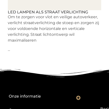
LED LAMPEN ALS STRAAT VERLICHTING
Om te zorgen voor vlot en veilige autoverkeer,
verlicht straatverlichting de stoep en zorgen zij
voor voldoende horizontale en verticale
verlichting. Straat lichtontwerp wil
maximaliseren
...
Onze informatie
Backlink kopen: investeren in digitale geloofwaardigheid of risico nemen?
Je website als verdienmodel: van hobby naar echte inkomstenbron
Beri