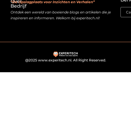
Over
“De Opslagplaats voor Inzichten en Verhalen”
Bedrijf
Ontdek een wereld van boeiende blogs en artikelen die je
inspireren en informeren. Welkom bij experitech.nl!
@2025 www.experitech.nl. All Right Reserved.