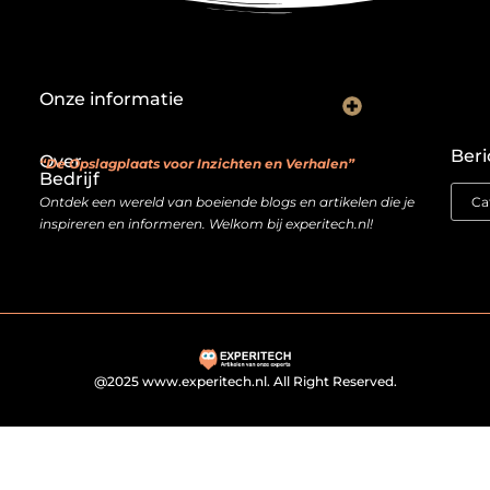
Onze informatie
Backlink kopen: investeren in digitale geloofwaardigheid of risico nemen?
Je website als verdienmodel: van hobby naar echte inkomstenbron
Beri
Over
“De Opslagplaats voor Inzichten en Verhalen”
Bedrijf
Ontdek een wereld van boeiende blogs en artikelen die je
inspireren en informeren. Welkom bij experitech.nl!
@2025 www.experitech.nl. All Right Reserved.