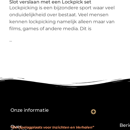
Slot verslaan met een Lockpick set
Lockpicking is een bijzondere sport waar veel
onduidelijkheid over bestaat. Veel mensen
kennen lockpicking namelijk alleen maar van
films, games of andere media. Dit is
...
Onze informatie
Backlink kopen: investeren in digitale geloofwaardigheid of risico nemen?
Je website als verdienmodel: van hobby naar echte inkomstenbron
Beri
Over
“De Opslagplaats voor Inzichten en Verhalen”