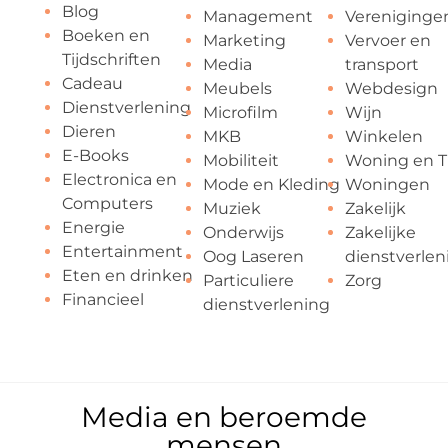
Blog
Management
Vereniginge
Boeken en
Marketing
Vervoer en
Tijdschriften
Media
transport
Cadeau
Meubels
Webdesign
Dienstverlening
Microfilm
Wijn
Dieren
MKB
Winkelen
E-Books
Mobiliteit
Woning en T
Electronica en
Mode en Kleding
Woningen
Computers
Muziek
Zakelijk
Energie
Onderwijs
Zakelijke
Entertainment
Oog Laseren
dienstverlen
Eten en drinken
Particuliere
Zorg
Financieel
dienstverlening
Media en beroemde
mensen