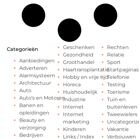
Geschenken
Rechten
Categorieën
Gezondheid
Relatie
Aanbiedingen
Groothandel
Sport
Adverteren
Haartransplantatie
Startpaginas
Alarmsysteem
Hobby en vrije tijd
Telefonie
Architectuur
Horeca
Testing
Auto
Huishoudelijk
Toerisme
Auto's en Motoren
Industrie
Tuin en
Banen en
Internet
buitenleven
opleidingen
Internet
Tweewielers
Beauty en
marketing
Uncategoriz
verzorging
Kinderen
Vakantie
Bedrijven
Links / Index
Verbouwen