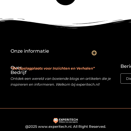
Onze informatie
Backlink kopen: investeren in digitale geloofwaardigheid of risico nemen?
Je website als verdienmodel: van hobby naar echte inkomstenbron
Beri
Over
“De Opslagplaats voor Inzichten en Verhalen”
Bedrijf
Ontdek een wereld van boeiende blogs en artikelen die je
inspireren en informeren. Welkom bij experitech.nl!
@2025 www.experitech.nl. All Right Reserved.