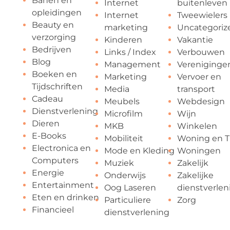
Banen en
Internet
buitenleven
opleidingen
Internet
Tweewielers
Beauty en
marketing
Uncategoriz
verzorging
Kinderen
Vakantie
Bedrijven
Links / Index
Verbouwen
Blog
Management
Vereniginge
Boeken en
Marketing
Vervoer en
Tijdschriften
Media
transport
Cadeau
Meubels
Webdesign
Dienstverlening
Microfilm
Wijn
Dieren
MKB
Winkelen
E-Books
Mobiliteit
Woning en T
Electronica en
Mode en Kleding
Woningen
Computers
Muziek
Zakelijk
Energie
Onderwijs
Zakelijke
Entertainment
Oog Laseren
dienstverlen
Eten en drinken
Particuliere
Zorg
Financieel
dienstverlening