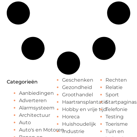
Geschenken
Rechten
Categorieën
Gezondheid
Relatie
Aanbiedingen
Groothandel
Sport
Adverteren
Haartransplantatie
Startpaginas
Alarmsysteem
Hobby en vrije tijd
Telefonie
Architectuur
Horeca
Testing
Auto
Huishoudelijk
Toerisme
Auto's en Motoren
Industrie
Tuin en