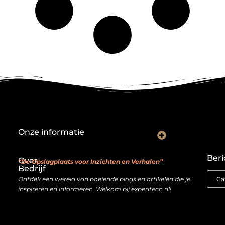
Onze informatie
Backlink kopen: investeren in digitale geloofwaardigheid of risico nemen?
Je website als verdienmodel: van hobby naar echte inkomstenbron
Beri
Over
“De Opslagplaats voor Inzichten en Verhalen”
Bedrijf
Ontdek een wereld van boeiende blogs en artikelen die je
inspireren en informeren. Welkom bij experitech.nl!