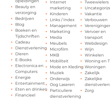
opleidingen
Internet
Tweewielers
Beauty en
marketing
Uncategoriz
verzorging
Kinderen
Vakantie
Bedrijven
Links / Index
Verbouwen
Blog
Management
Vereniginge
Boeken en
Marketing
Vervoer en
Tijdschriften
Media
transport
Cadeau
Meubels
Webdesign
Dienstverlening
Microfilm
Wijn
Dieren
MKB
Winkelen
E-Books
Mobiliteit
Woning en T
Electronica en
Mode en Kleding
Woningen
Computers
Muziek
Zakelijk
Energie
Onderwijs
Zakelijke
Entertainment
Oog Laseren
dienstverlen
Eten en drinken
Particuliere
Zorg
Financieel
dienstverlening