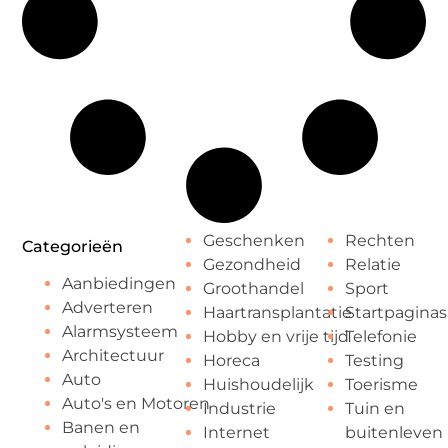
Geschenken
Rechten
Categorieën
Gezondheid
Relatie
Aanbiedingen
Groothandel
Sport
Adverteren
Haartransplantatie
Startpaginas
Alarmsysteem
Hobby en vrije tijd
Telefonie
Architectuur
Horeca
Testing
Auto
Huishoudelijk
Toerisme
Auto's en Motoren
Industrie
Tuin en
Banen en
Internet
buitenleven