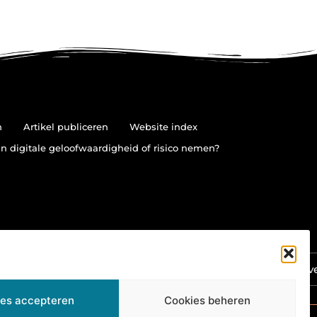
n
Artikel publiceren
Website index
in digitale geloofwaardigheid of risico nemen?
n
Ga Naar Bov
les accepteren
Cookies beheren