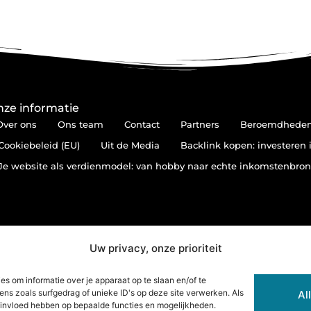
ze informatie
Over ons
Ons team
Contact
Partners
Beroemdhede
Cookiebeleid (EU)
Uit de Media
Backlink kopen: investeren 
Je website als verdienmodel: van hobby naar echte inkomstenbro
Uw privacy, onze prioriteit
s om informatie over je apparaat op te slaan en/of te
s zoals surfgedrag of unieke ID's op deze site verwerken. Als
Al
e invloed hebben op bepaalde functies en mogelijkheden.